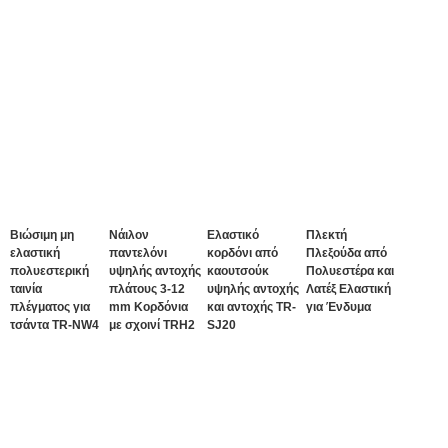
Βιώσιμη μη
Νάιλον
Ελαστικό
Πλεκτή
ελαστική
παντελόνι
κορδόνι από
Πλεξούδα από
πολυεστερική
υψηλής αντοχής
καουτσούκ
Πολυεστέρα και
ταινία
πλάτους 3-12
υψηλής αντοχής
Λατέξ Ελαστική
πλέγματος για
mm Κορδόνια
και αντοχής TR-
για Ένδυμα
τσάντα TR-NW4
με σχοινί TRH2
SJ20