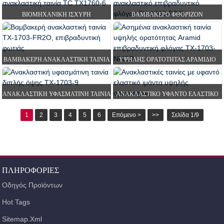
ΑΝΑΚΛΑΣΤΙΚΌ...
ΒΙΟΜΗΧΑΝΙΚΉ ΙΣΧΥΡΉ
ΒΑΜΒΑΚΕΡΌ ΦΘΟΡΊΖΟΝ
ΠΛΕΝΌΜΕΝΗ ΑΝΑΚΛΑΣΤΙΚΉ ΤΑΙΝΊΑ
ΑΝΑΚΛΑΣΤΙΚΌ ΕΠΙΒΡΑΔΥΝΤΙΚΌ
TC T...
ΦΛΌΓΑΣ...
ΒΑΜΒΑΚΕΡΉ ΑΝΑΚΛΑΣΤΙΚΉ ΤΑΙΝΊΑ
ΥΨΗΛΉΣ ΟΡΑΤΌΤΗΤΑΣ ΑΡΑΜΊΔΙΟ
TX-1703-FR2O, ΕΠΙΒΡΑΔΥΝΤΙΚΉ
ΕΠΙΒΡΑΔΥΝΤΙΚΌ ΦΛΌΓΑΣ ΑΣΉΜΙ R...
ΦΩΤΙΆΣ
ΑΝΑΚΛΑΣΤΙΚΉ ΥΦΑΣΜΆΤΙΝΗ ΤΑΙΝΊΑ
ΑΝΑΚΛΑΣΤΙΚΌ ΥΦΑΝΤΌ ΕΛΑΣΤΙΚΌ
ΔΙΠΛΉΣ ΌΨΗΣ TX-1...
ΛΟΥΡΊ ΥΨΗΛΉΣ ΟΡΑΤΌΤΗΤΑΣ ...
1
2
3
4
5
6
Επόμενο >
>>
Σελίδα 1/9
ΠΛΗΡΟΦΟΡΊΕΣ
Οδηγός Προϊόντων
Hot Tags
Sitemap.xml