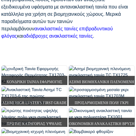
εξειδικευμένα υφάσματα με αντανακλαστική ταινία που είναι
κατάλληλα για χρήση σε βιομηχανικούς χώρους. Μερικά
παραδείγματα αυτών των ταινιών
περιλαμβάνουν
ανακλαστικές ταινίες επιβραδυντικού
φλόγας
και
αδιάβροχες ανακλαστικές ταινίες
.
ΧΟΝΔΡΙΚΉ ΤΑΙΝΊΑ ΕΦΑΡΜΟΓΉΣ
ΑΣΗΜΊ ΒΙΟΜΗΧΑΝΙΚΉ ΠΛΕΝΌΜΕΝΗ
ΜΕΤΑΦΟΡΆΣ ΘΕΡΜΌΤΗΤΑΣ TX1703-
ΑΝΑΚΛΑΣΤΙΚΉ ΤΑΙΝΊΑ TC T...
KZ
ΑΣΗΜΊ HIGH LUSTER'S FIRST GRADE
ΠΡΟΣΑΡΜΟΣΜΈΝΗ ΠΟΛΥ ΓΚΡΙ
TC REFL...
ΑΝΑΚΛΑΣΤΙΚΉ ΤΑΙΝΊΑ ΜΕΣΑΊΑΣ
ΛΆΜΨΗΣ ...
ΠΡΏΤΗΣ ΚΑΤΗΓΟΡΊΑΣ ΥΨΗΛΉΣ
ΟΙΚΟΝΟΜΙΚΉ ΑΝΑΚΛΑΣΤΙΚΉ ΒΡΎΣΗ
ΣΠΊΤΙ
ΠΡΟΪΌΝΤΑ
ΑΝΑΚΛΑΣΤΙΚΉ ΤΑΙΝΊΑ
ΛΆΜΨΗΣ ΠΟΛΥ ΓΚΡΙ
ΜΕ ΓΚΡΙ ΠΟΛΥΕΣΤΈΡΑ...