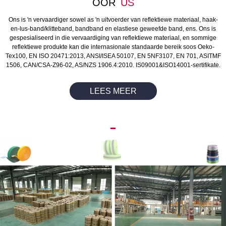
OOR
US
Ons is 'n vervaardiger sowel as 'n uitvoerder van reflektiewe materiaal, haak-
en-lus-band/klitteband, bandband en elastiese geweefde band, ens. Ons is
gespesialiseerd in die vervaardiging van reflektiewe materiaal, en sommige
reflektiewe produkte kan die internasionale standaarde bereik soos Oeko-
Tex100, EN ISO 20471:2013, ANSI/ISEA 50107, EN 5NF3107, EN 701, ASITMF
1506, CAN/CSA-Z96-02, AS/NZS 1906.4:2010. IS09001&ISO14001-sertifikate.
LEES MEER