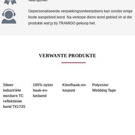
Gepersonaliseerde verpakkingsontwerpdiens kan sonder enige
koste aangebied word. Na-verkope diens word gebied vir al die
produkte wat jy by TRAMIGO gekoop het.
VERWANTE PRODUKTE
Silwer
100% nylon
Kleefhaak-en-
Polyester
industriële
haak-en-
luspunt
Webbing Tape
wasbare TC
lusband
reflektiewe
band TX1725