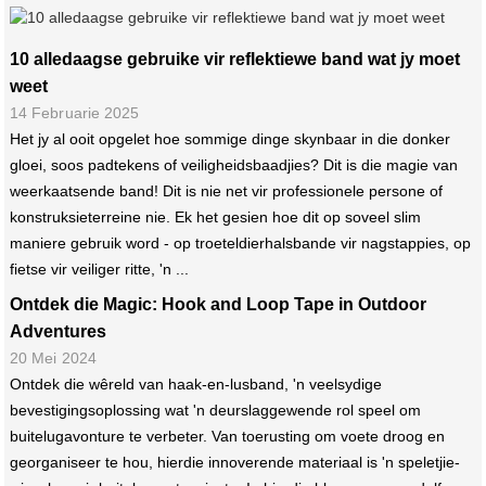
10 alledaagse gebruike vir reflektiewe band wat jy moet
weet
14 Februarie 2025
Het jy al ooit opgelet hoe sommige dinge skynbaar in die donker
gloei, soos padtekens of veiligheidsbaadjies? Dit is die magie van
weerkaatsende band! Dit is nie net vir professionele persone of
konstruksieterreine nie. Ek het gesien hoe dit op soveel slim
maniere gebruik word - op troeteldierhalsbande vir nagstappies, op
fietse vir veiliger ritte, 'n ...
Ontdek die Magic: Hook and Loop Tape in Outdoor
Adventures
20 Mei 2024
Ontdek die wêreld van haak-en-lusband, 'n veelsydige
bevestigingsoplossing wat 'n deurslaggewende rol speel om
buitelugavonture te verbeter. Van toerusting om voete droog en
georganiseer te hou, hierdie innoverende materiaal is 'n speletjie-