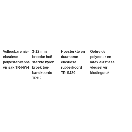
Volhoubare nie-
3-12 mm
Hoësterkte en
Gebreide
elastiese
breedte hoë
duursame
polyester en
polyesterwebband
sterkte nylon
elastiese
latex elastiese
vir sak TR-NW4
broek tou-
rubberkoord
vlegsel vir
bandkoorde
TR-SJ20
kledingstuk
TRH2