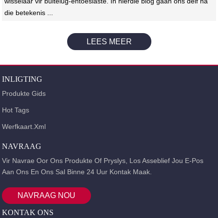
wisselaar vir buitelug-entoesiaste. In hierdie blog gaan ons delf na
die betekenis ...
LEES MEER
INLIGTING
Produkte Gids
Hot Tags
Werfkaart.xml
NAVRAAG
Vir Navrae Oor Ons Produkte Of Pryslys, Los Asseblief Jou E-Pos
Aan Ons En Ons Sal Binne 24 Uur Kontak Maak.
NAVRAAG NOU
KONTAK ONS