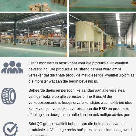
Gratis monsters is beskikbaar voor die produksie vir kwaliteit
bevestiging. Die produksie sal streng beheer word om te
verseker dat die finale produkte met dieselfde kwaliteit uitkom as
die monster wat aan die begin bevestig is.
Beheerde diens en persoonlike aandag aan alle vereistes,
vinnige reaksie op alle vereistes binne 6 uur. Al die
verkoopspersone is hoogs ervare kundiges wat maklik jou idee
kan kry en jou versoek en vereiste aan die R&D en produksie-
afdeling kan deurgee, en hulle kan jou ook nuttige advies gee.
Srict QC groep kwaliteit beheer aan die hele proses van die
produksie. 'n Volledige reeks hoë-presisie toetstoerusting word
saamgestel.