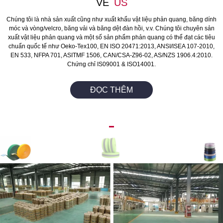
VỀ
US
Chúng tôi là nhà sản xuất cũng như xuất khẩu vật liệu phản quang, băng dính
móc và vòng/velcro, băng vải và băng dệt đàn hồi, v.v. Chúng tôi chuyên sản
xuất vật liệu phản quang và một số sản phẩm phản quang có thể đạt các tiêu
chuẩn quốc tế như Oeko-Tex100, EN ISO 20471:2013, ANSI/ISEA 107-2010,
EN 533, NFPA 701, ASITMF 1506, CAN/CSA-Z96-02, AS/NZS 1906.4:2010.
Chứng chỉ IS09001 & ISO14001.
ĐỌC THÊM