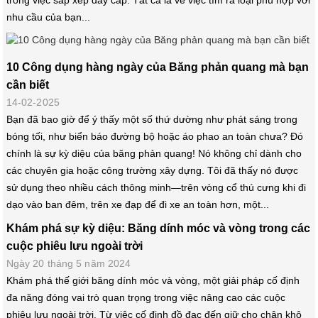
trong việc sắp xếp dây cáp. Tất cả là về việc tìm ra loại phù hợp với
nhu cầu của bạn...
10 Công dụng hàng ngày của Băng phản quang mà bạn
cần biết
14-02-2025
Bạn đã bao giờ để ý thấy một số thứ dường như phát sáng trong
bóng tối, như biển báo đường bộ hoặc áo phao an toàn chưa? Đó
chính là sự kỳ diệu của băng phản quang! Nó không chỉ dành cho
các chuyên gia hoặc công trường xây dựng. Tôi đã thấy nó được
sử dụng theo nhiều cách thông minh—trên vòng cổ thú cưng khi đi
dạo vào ban đêm, trên xe đạp để đi xe an toàn hơn, một...
Khám phá sự kỳ diệu: Băng dính móc và vòng trong các
cuộc phiêu lưu ngoài trời
Ngày 20 tháng 5 năm 2024
Khám phá thế giới băng dính móc và vòng, một giải pháp cố định
đa năng đóng vai trò quan trọng trong việc nâng cao các cuộc
phiêu lưu ngoài trời. Từ việc cố định đồ đạc đến giữ cho chân khô