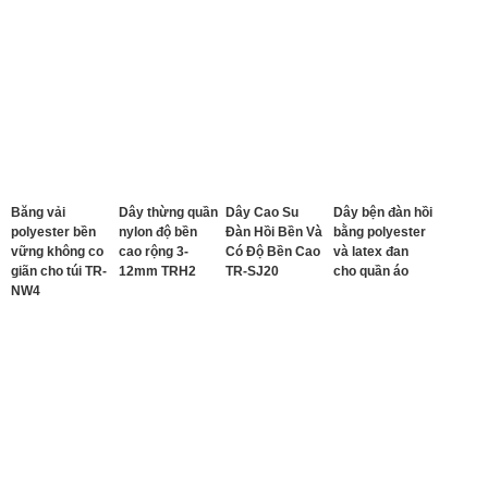
Băng vải
Dây thừng quần
Dây Cao Su
Dây bện đàn hồi
polyester bền
nylon độ bền
Đàn Hồi Bền Và
bằng polyester
vững không co
cao rộng 3-
Có Độ Bền Cao
và latex đan
giãn cho túi TR-
12mm TRH2
TR-SJ20
cho quần áo
NW4