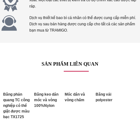
ráp.
Dịch vụ thiết kế bao bì cá nhân có thể được cung cấp miễn phí.
Dịch vụ sau bán hàng được cung cấp cho tất cả các sản phẩm
bạn mua từ TRAMIGO.
SẢN PHẨM LIÊN QUAN
Băng phản
Băng keo dán
Móc dán và
Băng vải
quang TC công
móc và vòng
vòng chấm
polyester
nghiệp có thể
100%Nylon
giặt được màu
bạc TX1725