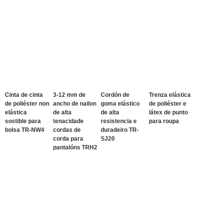
Cinta de cinta
3-12 mm de
Cordón de
Trenza elástica
de poliéster non
ancho de nailon
goma elástico
de poliéster e
elástica
de alta
de alta
látex de punto
sostible para
tenacidade
resistencia e
para roupa
bolsa TR-NW4
cordas de
duradeiro TR-
corda para
SJ20
pantalóns TRH2