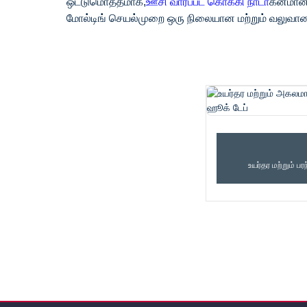
ஒட்டுமொத்தமாக,
ஊசி வார்ப்பட கொக்கி நாடா
கனமான க
மோல்டிங் செயல்முறை ஒரு நிலையான மற்றும் வலுவான
முகப்புப் பக்கம்
தயாரிப்புகள்
கொக்கி
உயர்தர மற்றும் பர