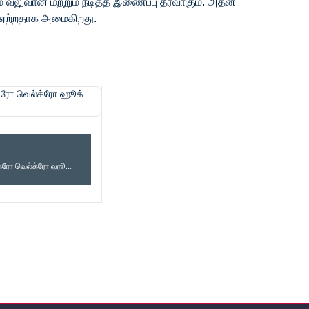
லுவான மற்றும் நீடித்த இணைப்பு தீர்வாகும். அதன்
ு ஏற்றதாக அமைகிறது.
ொக்கி நாடா
க்ரோ வெல்க்ரோ ஹூ...