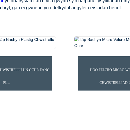
iad
yn ddatrysiad cau cryf a gwydn sy'n darparu cysylltiadau di
hryf, gan ei gwneud yn ddelfrydol ar gyfer ceisiadau heriol.
BACHYN A DOLEN
TÂP BACHYN WEDI'I CHW
CHWISTRELLU UN OCHR EANG
HOO FELCRO MICRO WE
PL...
CHWISTRELLIAD U