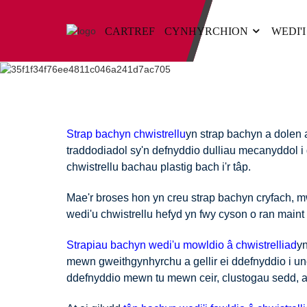
CARTREF
CYNHYRCHION
WEDI'
Strap bachyn chwistrellu
yn strap bachyn a dolen
traddodiadol sy'n defnyddio dulliau mecanyddol i 
chwistrellu bachau plastig bach i'r tâp.
Mae'r broses hon yn creu strap bachyn cryfach, mw
wedi'u chwistrellu hefyd yn fwy cyson o ran maint 
Strapiau bachyn wedi'u mowldio â chwistrelliad
yn
mewn gweithgynhyrchu a gellir ei ddefnyddio i un
ddefnyddio mewn tu mewn ceir, clustogau sedd,