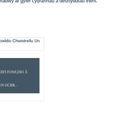
bynadwy ar gyfer cydrannau a deunyddiau trwm.
ISTRELLU
DI'I FOWLDIO Â
N OCHR...