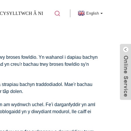
CYSYLLTWCH Â NI
English
rwy broses fowldio. Yn wahanol i dapiau bachyn
d yn creu'r bachau trwy broses fowldio sy'n
na strapiau bachyn traddodiadol. Mae'r bachau
r tâp dolen.
yn am wydnwch uchel. Fe'i darganfyddir yn aml
ogaidd yn y diwydiant modurol, lle caiff ei