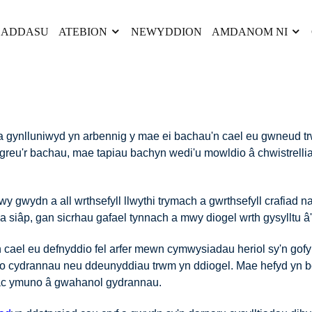
I ADDASU
ATEBION
NEWYDDION
AMDANOM NI
 a gynlluniwyd yn arbennig y mae ei bachau'n cael eu gwneud t
greu'r bachau, mae tapiau bachyn wedi'u mowldio â chwistrellia
y gwydn a all wrthsefyll llwythi trymach a gwrthsefyll crafiad 
a siâp, gan sicrhau gafael tynnach a mwy diogel wrth gysylltu â'
 cael eu defnyddio fel arfer mewn cymwysiadau heriol sy'n gof
o cydrannau neu ddeunyddiau trwm yn ddiogel. Mae hefyd yn bobl
 ac ymuno â gwahanol gydrannau.