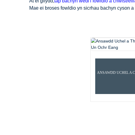
At ei gilydd,
tâp bachyn wedi'i fowldio â chwistrell
Mae ei broses fowldio yn sicrhau bachyn cyson a c
CARTREF
CYNHYRCHION
TÂP 
ANSAWDD UCHEL A 