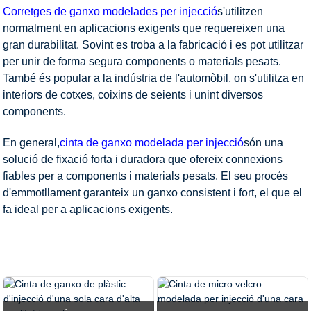
Corretges de ganxo modelades per injecció
s'utilitzen
normalment en aplicacions exigents que requereixen una
gran durabilitat. Sovint es troba a la fabricació i es pot utilitzar
per unir de forma segura components o materials pesats.
També és popular a la indústria de l'automòbil, on s'utilitza en
interiors de cotxes, coixins de seients i unint diversos
components.
En general,
cinta de ganxo modelada per injecció
són una
solució de fixació forta i duradora que ofereix connexions
fiables per a components i materials pesats. El seu procés
d'emmotllament garanteix un ganxo consistent i fort, el que el
fa ideal per a aplicacions exigents.
A CASA
PRODUCTES
CINTA DE GANXO I LLAÇ
CINTA DE GANXO INJECTADA