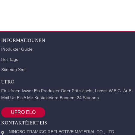
EENSÄITEG INJEKTIOUN PL ...
VELCRO HOO ...
INFORMATIOUNEN
Produkter Guide
Hot Tags
Sitemap.xml
UFRO
Fir Ufroen Iwwer Eis Produkter Oder Präislëscht, Loosst W.e.g. Är E-
Mail Un Eis A Mir Kontaktéiere Bannent 24 Stonnen.
UFRO ELO
KONTAKTÉIERT EIS
NINGBO TRAMIGO REFLECTIVE MATERIAL CO., LTD.