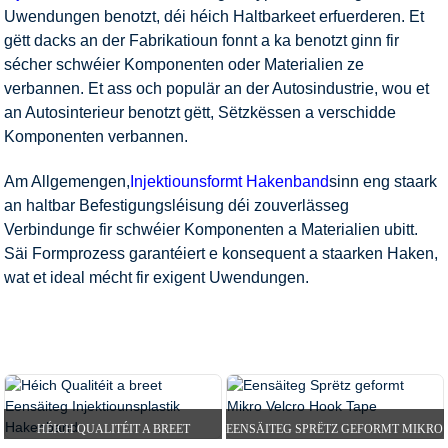
Uwendungen benotzt, déi héich Haltbarkeet erfuerderen. Et
gëtt dacks an der Fabrikatioun fonnt a ka benotzt ginn fir
sécher schwéier Komponenten oder Materialien ze
verbannen. Et ass och populär an der Autosindustrie, wou et
an Autosinterieur benotzt gëtt, Sëtzkëssen a verschidde
Komponenten verbannen.
Am Allgemengen,
Injektiounsformt Hakenband
sinn eng staark
an haltbar Befestigungsléisung déi zouverlässeg
Verbindunge fir schwéier Komponenten a Materialien ubitt.
Säi Formprozess garantéiert e konsequent a staarken Haken,
wat et ideal mécht fir exigent Uwendungen.
DOHEEM
PRODUKTER
HAKEN A LOOP BAND
INJIZÉIERT HAKENBAND
HÉICH QUALITÉIT A BREET
EENSÄITEG SPRËTZ GEFORMT MIKRO