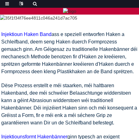
Injektioun Haken Band
ass e speziell entworfen Haken a
Schleifband, deem seng Haken duerch Formprozess
gemaach ginn. Am Géigesaz zu traditionelle Hakenbänner déi
mechanesch Methode benotzen fir d'Haken ze kreéieren,
sprëtzen geformte Hakenbänner kreéieren d'Haken duerch e
Formprozess deen kleng Plastikhaken an de Band sprëtzen.
Dëse Prozess erstellt e méi staarken, méi haltbaren
Hakenband, dee méi schwéier Belaaschtunge widderstoen
kann a géint Abrasioun widderstoen wéi traditionell
Hakenbänner. Déi injizéiert Haken sinn och méi konsequent a
Gréisst a Form, fir e méi enk a méi séchere Grip ze
garantéieren wann Dir un de Schleifband befestegt.
Injektiounsformt Hakenbänner
ginn typesch an exigent