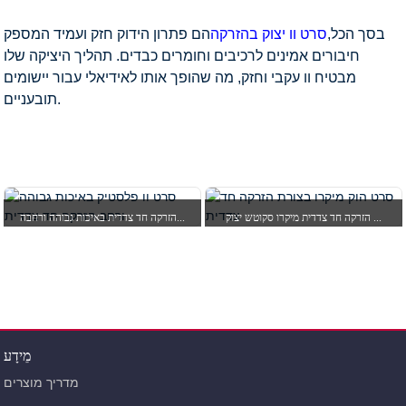
בסך הכל,
סרט וו יצוק בהזרקה
הם פתרון הידוק חזק ועמיד המספק
חיבורים אמינים לרכיבים וחומרים כבדים. תהליך היציקה שלו
מבטיח וו עקבי וחזק, מה שהופך אותו לאידיאלי עבור יישומים
תובעניים.
בַּיִת
מוצרים
סרט קרס ולולאה
סרט הוק מוזרק
הזרקה חד צדדית מיקרו סקוטש יצוק ...
הזרקה חד צדדית באיכות גבוהה ורחבה...
מֵידָע
מדריך מוצרים