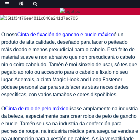
O noso
Cinta de fixación de gancho e bucle máxico
é un
produto de alta calidade, deseñado para facer o peiteado
máis doado e menos prexudicial para o cabelo. Está feito de
material suave e non abrasivo que non prexudicará o cabelo
nin o coiro cabeludo. Tamén é moi sinxelo de usar, só tes que
pegalo ao rolo ou accesorio para o cabelo e fixalo no seu
lugar. Ademais, a cinta Magic Hook and Loop Fastener
pódese personalizar para satisfacer as súas necesidades
específicas, con varios tamaños e cores dispoñibles.
O
Cinta de rolo de pelo máxico
úsase amplamente na industria
da beleza, especialmente para crear rolos de pelo de gancho
e bucle. Tamén se usa na industria da confección para
peches de roupa, na industria médica para asegurar vendas e
na automoción para a xestión de cables. A súa versatilidade