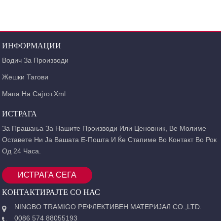
ДОМА
ПРОИЗВОДИ
РЕФЛЕКТИРАЧКА ЛЕНТА
СУПЕР КВАЛИТЕТНА РЕФЛЕКТИРАЧКА ЛЕНТА
ИНФОРМАЦИИ
РЕФЛЕКСИЈА НА ПОДЛОГАТА НА ТЦ
Водич За Производи
Жешки Тагови
Мапа На Сајтот.xml
ИСТРАГА
За Прашања За Нашите Производи Или Ценовник, Ве Молиме
Оставете Ни Ја Вашата Е-Пошта И Ќе Стапиме Во Контакт Во Рок
Од 24 Часа.
ИСТРАГА СЕГА
КОНТАКТИРАЈТЕ СО НАС
NINGBO TRAMIGO РЕФЛЕКТИВЕН МАТЕРИЈАЛ CO.,LTD.
0086 574 88055193