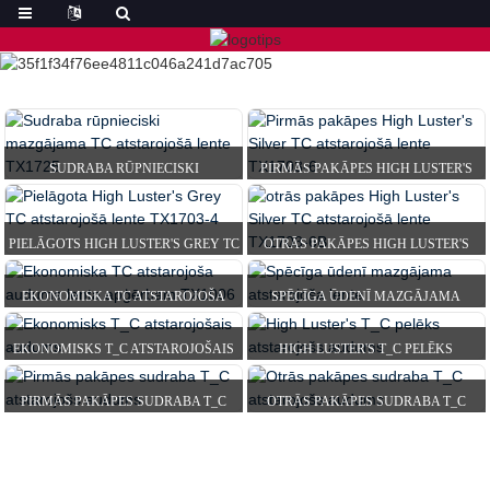
SUDRABA RŪPNIECISKI
PIRMĀS PAKĀPES HIGH LUSTER'S
MAZGĀJAMA TC ATSTAROJOŠĀ
SILVER TC REFL...
LENTE T...
PIELĀGOTS HIGH LUSTER'S GREY TC
OTRĀS PAKĀPES HIGH LUSTER'S
ATSTAROJOŠS T...
SILVER TC REF...
EKONOMISKA TC ATSTAROJOŠA
SPĒCĪGA ŪDENĪ MAZGĀJAMA
AUDUMA LENTE DRĒBĒM...
ATSTAROJOŠA LENTE
EKONOMISKS T_C ATSTAROJOŠAIS
HIGH LUSTER'S T_C PELĒKS
AUDUMS
ATSTAROJOŠS AUDUMS
PIRMĀS PAKĀPES SUDRABA T_C
OTRĀS PAKĀPES SUDRABA T_C
ATSTAROJOŠS AUDUMS
ATSTAROJOŠS AUDUMS