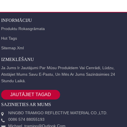
SĀKUMS
PRODUKTI
ATSTAROJOŠA LENTE
INFORMĀCIJU
SUPER KVALITĀTES ATSTAROJOŠA LENTE
TC
AIZMUGURES ATSTAROJOŠS
Produktu Rokasgrāmata
Hot Tags
Sitemap.xml
IZMEKLĒŠANU
Ja Jums Ir Jautājumi Par Mūsu Produktiem Vai Cenrādi, Lūdzu,
Atstājiet Mums Savu E-Pastu, Un Mēs Ar Jums Sazināsimies 24
Stundu Laikā.
JAUTĀJIET TAGAD
SAZINIETIES AR MUMS
NINGBO TRAMIGO REFLECTIVE MATERIAL CO.,LTD.
0086 574 88055193
Michael_tramigo@outlook.com