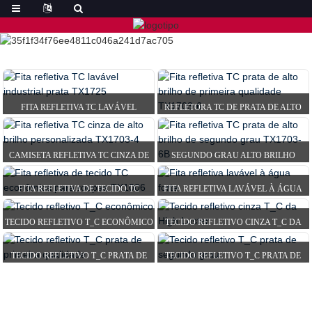
FITA REFLETIVA TC LAVÁVEL
REFLETORA TC DE PRATA DE ALTO
INDUSTRIAL PRATEADA T...
BRILHO DE PRIMEIRA QUALIDADE...
CAMISETA REFLETIVA TC CINZA DE
SEGUNDO GRAU ALTO BRILHO
ALTO BRILHO PERSONALIZADA...
PRATA TC REF...
FITA REFLETIVA DE TECIDO TC
FITA REFLETIVA LAVÁVEL À ÁGUA
ECONÔMICA PARA ROUPAS...
FORTE
TECIDO REFLETIVO T_C ECONÔMICO
TECIDO REFLETIVO CINZA T_C DA
HIGH LUSTER
TECIDO REFLETIVO T_C PRATA DE
TECIDO REFLETIVO T_C PRATA DE
PRIMEIRA QUALIDADE
SEGUNDO GRAU