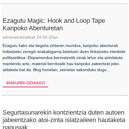
Ezagutu Magic: Hook and Loop Tape
Kanpoko Abenturetan
administratzaileak 24-05-20an
Ezagutu kako eta begizta zintaren mundua, kanpoko abenturak
hobetzeko zeregin erabakigarria betetzen duen finkatzeko irtenbide
polifazetikoa. Ekipamendua bermatzetik oinak lehor eta antolatuta
mantendu arte, material berritzaile hau kanpoko zaleentzat joko-
aldaketa bat da. Blog honetan, zeinetan sakonduko dugu...
IRAKURRI GEHIAGO
Segurtasunarekin kontzientzia duten autoen
jabeentzako atoi-zinta islatzaileen hautaketa
nagusiak