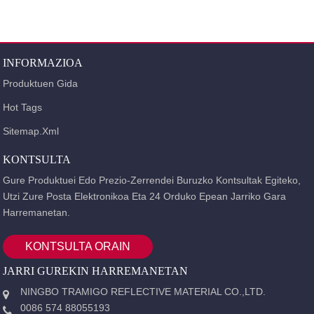
INFORMAZIOA
Produktuen Gida
Hot Tags
Sitemap.xml
KONTSULTA
Gure Produktuei Edo Prezio-Zerrendei Buruzko Kontsultak Egiteko,
Utzi Zure Posta Elektronikoa Eta 24 Orduko Epean Jarriko Gara
Harremanetan.
KONTSULTA ORAIN
JARRI GUREKIN HARREMANETAN
NINGBO TRAMIGO REFLECTIVE MATERIAL CO.,LTD.
0086 574 88055193