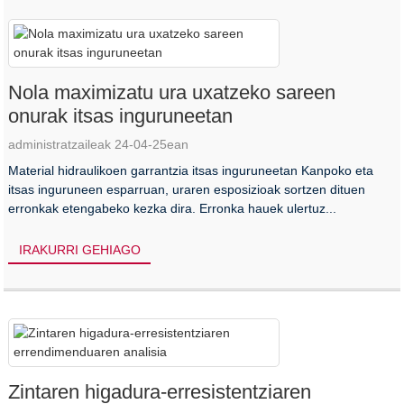
Nola maximizatu ura uxatzeko sareen
onurak itsas inguruneetan
administratzaileak 24-04-25ean
Material hidraulikoen garrantzia itsas inguruneetan Kanpoko eta
itsas inguruneen esparruan, uraren esposizioak sortzen dituen
erronkak etengabeko kezka dira. Erronka hauek ulertuz...
IRAKURRI GEHIAGO
HASIERA
BERRIAK
Zintaren higadura-erresistentziaren