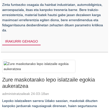
Zinta funtsezko osagaia da hainbat industriatan, automobilgintza,
aeroespaziala, itsas eta kanpoko tresneria barne. Bere trakzio-
erresistentzia, material batek hautsi gabe jasan dezakeen karga
maximoari erreferentzia egiten diona, bere errendimendua eta
fidagarritasuna desberdinetan zehazten dituen parametro kritikoa
da.
IRAKURRI GEHIAGO
Zure maskotarako lepo islatzaile egokia
aukeratzea
administratzaileak 24-03-18an
Lepoko islatzaileen sarrera Udako sasoian, maskotak dituzten
kanpoko jarduerak nagusiagoak direnean, haien segurtasuna