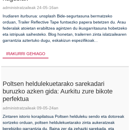
administratzaileak 24-05-16an
Irudiaren iturburua: unsplash Bide-segurtasuna bermatzeko
orduan, Trailer Reflective Tape funtsezko papera betetzen du. Arau
federalak atoietan erabiltzea agintzen du ikusgarritasuna hobetzeko
eta istripuak saihesteko. Blog honetan, trailerren zinta islatzailearen
garrantzia aztertuko dugu, eskakizun espezifikoak...
IRAKURRI GEHIAGO
Poltsen heldulekuetarako sarekadari
buruzko azken gida: Aurkitu zure bikote
perfektua
administratzaileak 09-05-24an
Zintaren istorio korapilatsua Poltsen helduleku sendo eta dotoreak
sortzeko orduan, poltsen heldulekuetarako zinta aukeratzeak
berebiziko garrantzia du. Baina zer da zehazki sarekada, eta