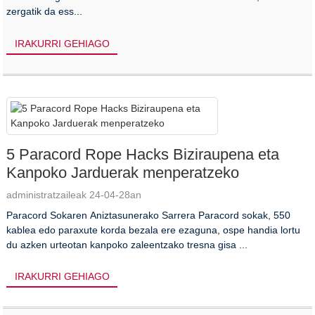
zergatik da ess...
IRAKURRI GEHIAGO
5 Paracord Rope Hacks Biziraupena eta
Kanpoko Jarduerak menperatzeko
administratzaileak 24-04-28an
Paracord Sokaren Aniztasunerako Sarrera Paracord sokak, 550
kablea edo paraxute korda bezala ere ezaguna, ospe handia lortu
du azken urteotan kanpoko zaleentzako tresna gisa ...
IRAKURRI GEHIAGO