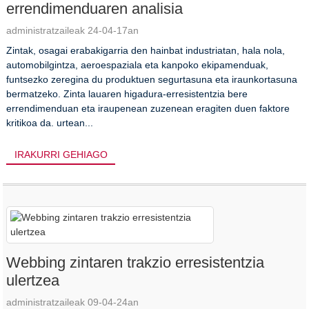
errendimenduaren analisia
administratzaileak 24-04-17an
Zintak, osagai erabakigarria den hainbat industriatan, hala nola,
automobilgintza, aeroespaziala eta kanpoko ekipamenduak,
funtsezko zeregina du produktuen segurtasuna eta iraunkortasuna
bermatzeko. Zinta lauaren higadura-erresistentzia bere
errendimenduan eta iraupenean zuzenean eragiten duen faktore
kritikoa da. urtean...
IRAKURRI GEHIAGO
Webbing zintaren trakzio erresistentzia
ulertzea
administratzaileak 09-04-24an