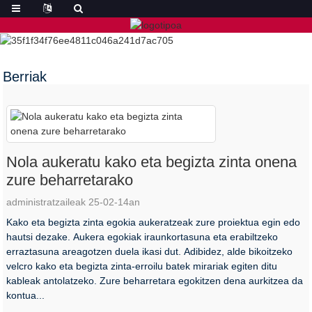
Berriak
Nola aukeratu kako eta begizta zinta onena
zure beharretarako
administratzaileak 25-02-14an
Kako eta begizta zinta egokia aukeratzeak zure proiektua egin edo
hautsi dezake. Aukera egokiak iraunkortasuna eta erabiltzeko
erraztasuna areagotzen duela ikasi dut. Adibidez, alde bikoitzeko
velcro kako eta begizta zinta-erroilu batek mirariak egiten ditu
kableak antolatzeko. Zure beharretara egokitzen dena aurkitzea da
kontua...