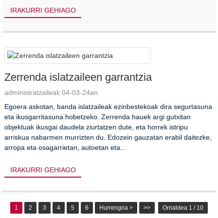
IRAKURRI GEHIAGO
Zerrenda islatzaileen garrantzia
administratzaileak 04-03-24an
Egoera askotan, banda islatzaileak ezinbestekoak dira segurtasuna
eta ikusgarritasuna hobetzeko. Zerrenda hauek argi gutxitan
objektuak ikusgai daudela ziurtatzen dute, eta horrek istripu
arriskua nabarmen murrizten du. Edozein gauzatan erabil daitezke,
arropa eta osagarrietan, autoetan eta...
IRAKURRI GEHIAGO
1
2
3
4
5
6
Hurrengoa >
>>
Orrialdea 1 / 10