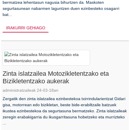
bermatzea lehentasun nagusia bihurtzen da. Maskoten
segurtasunean nabarmen laguntzen duen ezinbesteko osagarri
bat...
IRAKURRI GEHIAGO
Zinta islatzailea Motozikletentzako eta
Bizikletentzako aukerak
administratzaileak 24-03-18an
Zergatik den zinta islatzailea ezinbestekoa txirrindularientzat Gidari
gisa, motorrean edo bizikletan, beste bide-erabiltzaile batzuek
ikustea ezinbestekoa da segurtasuna bermatzeko. Zinta islatzaileak
zeregin erabakigarria du ikusgarritasuna hobetzeko eta murrizteko
...