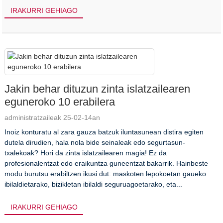
IRAKURRI GEHIAGO
Jakin behar dituzun zinta islatzailearen
eguneroko 10 erabilera
administratzaileak 25-02-14an
Inoiz konturatu al zara gauza batzuk iluntasunean distira egiten
dutela dirudien, hala nola bide seinaleak edo segurtasun-
txalekoak? Hori da zinta islatzailearen magia! Ez da
profesionalentzat edo eraikuntza guneentzat bakarrik. Hainbeste
modu burutsu erabiltzen ikusi dut: maskoten lepokoetan gaueko
ibilaldietarako, bizikletan ibilaldi seguruagoetarako, eta...
IRAKURRI GEHIAGO