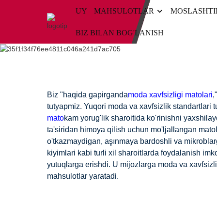
UY
MAHSULOTLAR
MOSLASHTI
BIZ BILAN BOG'LANISH
Biz "haqida gapirganda
moda xavfsizligi matolari
,
tutyapmiz. Yuqori moda va xavfsizlik standartlari t
mato
kam yorug'lik sharoitida ko'rinishni yaxshila
ta'siridan himoya qilish uchun mo'ljallangan matol
o'tkazmaydigan, aşınmaya bardoshli va mikroblarga
kiyimlari kabi turli xil sharoitlarda foydalanish im
yutuqlarga erishdi. U mijozlarga moda va xavfsizl
mahsulotlar yaratadi.