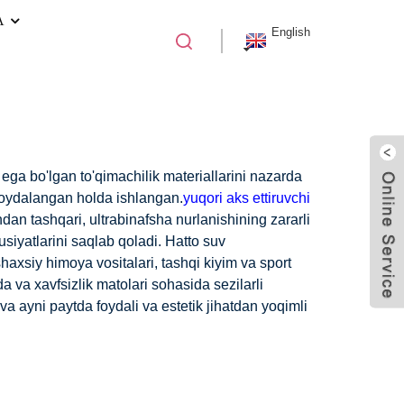
A
English
 ega bo'lgan to'qimachilik materiallarini nazarda
n foydalangan holda ishlangan.
yuqori aks ettiruvchi
dan tashqari, ultrabinafsha nurlanishining zararli
siyatlarini saqlab qoladi. Hatto suv
axsiy himoya vositalari, tashqi kiyim va sport
da va xavfsizlik matolari sohasida sezilarli
a ayni paytda foydali va estetik jihatdan yoqimli