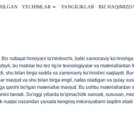
RILGAN
YECHIMLAR
YANGILIKLAR
BIZ HAQIMIZD
" Biz nafaqat himoyani ta'minlovchi, balki zamonaviy ko'rinishga
ufayli, bu matolar tez-tez ilg'or texnologiyalar va materiallarda
ydi, shu bilan birga sodda va zamonaviy ko'rinishni saqlaydi. Bun
ar mavjud va shu bilan birga engil, nafas oladigan va qulay xusu
 qarshi bo'lgan materiallar mavjud. Bu ushbu materiallardan sh
konini beradi. So'nggi yillarda to'qimachilik sanoati, xususan, mo
ik nuqtai nazaridan yanada kengroq imkoniyatlarni taqdim etadi v