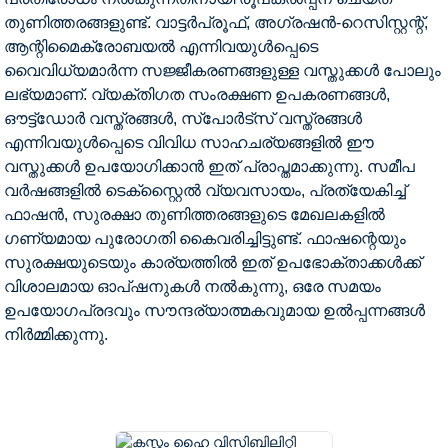
തുണിത്തരങ്ങളുണ്ട്. വാട്ടർപ്രൂഫ്, അഗ്രഷൻ-റെസിസ്റ്റന്റ്,
ആന്റിമൈക്രോബയൽ എന്നിവയുൾപ്പെടെ
വൈവിധ്യമാർന്ന സജ്ജീകരണങ്ങളുള്ള വസ്തുക്കൾ പോലും
ലഭ്യമാണ്. വ്യക്തിഗത സംരക്ഷണ ഉപകരണങ്ങൾ,
ഔട്ട്ഡോർ വസ്ത്രങ്ങൾ, സ്പോർട്സ് വസ്ത്രങ്ങൾ
എന്നിവയുൾപ്പെടെ വിവിധ സാഹചര്യങ്ങളിൽ ഈ
വസ്തുക്കൾ ഉപയോഗിക്കാൻ ഇത് പ്രാപ്തമാക്കുന്നു. സമീപ
വർഷങ്ങളിൽ ടെക്സ്റ്റൈൽ വ്യവസായം, പ്രത്യേകിച്ച്
ഫാഷൻ, സുരക്ഷാ തുണിത്തരങ്ങളുടെ മേഖലകളിൽ
ഗണ്യമായ പുരോഗതി കൈവരിച്ചിട്ടുണ്ട്. ഫാഷന്റെയും
സുരക്ഷയുടെയും കാര്യത്തിൽ ഇത് ഉപഭോക്താക്കൾക്ക്
വിശാലമായ ഓപ്ഷനുകൾ നൽകുന്നു, ഒരേ സമയം
ഉപയോഗപ്രദവും സൗന്ദര്യാത്മകവുമായ ഉൽപ്പന്നങ്ങൾ
നിർമ്മിക്കുന്നു.
വീട്
ഉൽപ്പന്നങ്ങൾ
പ്രതിഫലന ടേപ്പ്
ഫാഷനബിൾ
പ്രതിഫലന തുണി