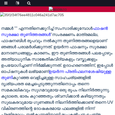
നമ്മൾ "" എന്നതിനെക്കുറിച്ച് സംസാരിക്കുമ്പോൾ
ഫാഷൻ
സുരക്ഷാ തുണിത്തരങ്ങൾ
"സംരക്ഷണം മാത്രമല്ല,
ഫാഷനബിൾ രൂപവും നൽകുന്ന തുണിത്തരങ്ങളെയാണ്
ഞങ്ങൾ പരാമർശിക്കുന്നത്. ഉയർന്ന ഫാഷനും സുരക്ഷാ
മാനദണ്ഡങ്ങളും കാരണം, ഈ തുണിത്തരങ്ങൾ പലപ്പോഴും
അത്യാധുനിക സാങ്കേതികവിദ്യകളും വസ്തുക്കളും
ഉപയോഗിച്ചാണ് നിർമ്മിക്കുന്നത്. ഉദാഹരണത്തിന്, ഇപ്പോൾ
ഓപ്ഷനുകൾ ലഭ്യമാണ്
ഉയർന്ന പ്രതിഫലനശേഷിയുള്ള
തുണി
കുറഞ്ഞ വെളിച്ചമുള്ള സാഹചര്യങ്ങളിൽ
ദൃശ്യപരത മെച്ചപ്പെടുത്തുന്നതിനൊപ്പം തന്നെ
സമകാലികവും സുഗമവുമായ ഒരു രൂപം നിലനിർത്തുന്നു.
കൂടാതെ, ഭാരം കുറഞ്ഞതും ശ്വസിക്കാൻ കഴിയുന്നതും
സുഖകരവുമായ ഗുണങ്ങൾ നിലനിർത്തിക്കൊണ്ട് തന്നെ UV
വികിരണത്തിന്റെ ദോഷകരമായ ഫലങ്ങളിൽ നിന്ന്
പ്രതിരോധം നൽകുന്നതിനായി രൂപകൽപ്പന ചെയ്ത