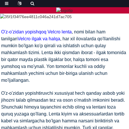
O'z-o'zidan yopishqoq Velcro lenta
, nomi bilan ham
tanilgan
Velcro ilgak va halqa
, har xil ilovalarda qo'llanilishi
mumkin bo'lgan ko'p qirrali va ishlatish uchun qulay
mahkamlash tizimi. Lenta ikki qismdan iborat - ilgak tomonida
bir qator mayda plastik ilgaklar bor, halqa tomoni esa
yumshoq va mo'ynali. Yon tomonlar kuchli va oddiy
mahkamlash yechimi uchun bir-biriga ulanish uchun
mo'ljallangan.
O'z-o'zidan yopishtiruvchi xususiyat hech qanday asbob yoki
jihozni talab qilmasdan tez va oson o'rnatish imkonini beradi.
Shunchaki himoya tayanchini echib oling va lentani toza
quruq yuzaga qo'llang. Lenta kiyim va aksessuarlardan tortib
kabel va simlargacha bo'lgan hamma narsani biriktirish va
mahkamlash uchun ishlatilishi mumkin. Turli xil ranglar,