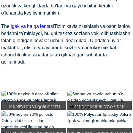
uzunlik va kengliklarda bo'ladi va qaychi bilan kerakli
o'lchamda kesilishi mumkin.
The
ilgak va halqa lentasi
Tizim xavfsiz ushlash va oson ishlov
berishni ta'minlaydi, bu uni tez-tez sozlash yoki olib tashlashni
talab qiladigan ilovalar uchun ideal qiladi. U odatda uylar,
maktablar, ofislar va avtomobilsozlik va aerokosmik kabi
ishonchli aksessuarlar talab qilinadigan sohalarda
qo'llaniladi.
100% NEYLON YUQORI SIFATLI
SANOAT UCHUN O'Z-O'ZIDAN
UY
MAHSULOTLAR
KANCA VA HALQA LENTASI
VELCRO ILGAK VA HALQA...
YOPISHTIRUVCHI ILGAK VA HALQA
O'Z-O'ZIDAN YOPISHQOQ KANCA VA HALQA LENTASI
LENTASI ...