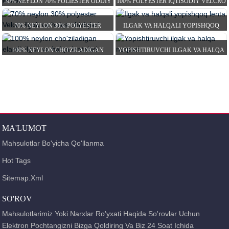
30% NEYLON 70% POLIESTER ODDIY
100% POLYESTER IQTISODIY VELCRO
SIFATLI O'Z-O'ZIDAN ...
ILGAK VA HALQA ...
70% NEYLON 30% POLYESTER
ILGAK VA HALQALI YOPISHQOQ
VELCRO KANCA VA HALQA ST...
LENTA
100% NEYLON CHO'ZILADIGAN
YOPISHTIRUVCHI ILGAK VA HALQA
ELASTIK ILGAK VA HALQA
NUQTASI
LENTALARI
MA'LUMOT
Mahsulotlar Bo'yicha Qo'llanma
Hot Tags
Sitemap.xml
SO'ROV
Mahsulotlarimiz Yoki Narxlar Ro'yxati Haqida So'rovlar Uchun
Elektron Pochtangizni Bizga Qoldiring Va Biz 24 Soat Ichida