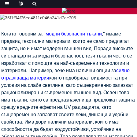
Когато говорим за "
модни безопасни тъкани
," имаме
предвид текстилни материали, които не само предлагат
защита, но и имат модерен външен вид. Поради високите
си стандарти за мода и безопасност, тези тъкани често се
изработват с помощта на най-съвременни технологии и
материали. Например, вече има налични опции за
силно
отразяваща материя
които подобряват видимостта при
условия на слаба светлина, като същевременно запазват
рационализиран и съвременен външен вид. Освен това
има тъкани, които са предназначени да предложат защита
срещу вредните ефекти на UV радиацията, като
същевременно запазват своите леки, дишащи и удобни
свойства. Има дори налични материали, които имат
способността да бъдат водоустойчиви, устойчиви на
абразия и антимикробни. Това позволява тези материали