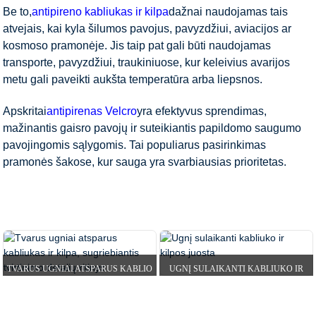
Be to,
antipireno kabliukas ir kilpa
dažnai naudojamas tais
atvejais, kai kyla šilumos pavojus, pavyzdžiui, aviacijos ar
kosmoso pramonėje. Jis taip pat gali būti naudojamas
transporte, pavyzdžiui, traukiniuose, kur keleivius avarijos
metu gali paveikti aukšta temperatūra arba liepsnos.
Apskritai
antipirenas Velcro
yra efektyvus sprendimas,
mažinantis gaisro pavojų ir suteikiantis papildomo saugumo
pavojingomis sąlygomis. Tai populiarus pasirinkimas
pramonės šakose, kur sauga yra svarbiausias prioritetas.
PRADŽIA
PRODUKTAI
KABLIUKO IR KILPOS
JUOSTA
ANTIPIRENAS VELRO
TVARUS UGNIAI ATSPARUS KABLIO
UGNĮ SULAIKANTI KABLIUKO IR
IR KILPOS SAVAIMINIS G...
KILPOS JUOSTA