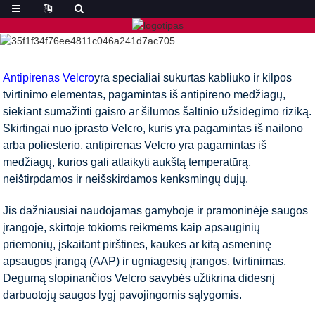
Antipirenas Velcro
yra specialiai sukurtas kabliuko ir kilpos
tvirtinimo elementas, pagamintas iš antipireno medžiagų,
siekiant sumažinti gaisro ar šilumos šaltinio užsidegimo riziką.
Skirtingai nuo įprasto Velcro, kuris yra pagamintas iš nailono
arba poliesterio, antipirenas Velcro yra pagamintas iš
medžiagų, kurios gali atlaikyti aukštą temperatūrą,
neištirpdamos ir neišskirdamos kenksmingų dujų.
Jis dažniausiai naudojamas gamyboje ir pramoninėje saugos
įrangoje, skirtoje tokioms reikmėms kaip apsauginių
priemonių, įskaitant pirštines, kaukes ar kitą asmeninę
apsaugos įrangą (AAP) ir ugniagesių įrangos, tvirtinimas.
Degumą slopinančios Velcro savybės užtikrina didesnį
darbuotojų saugos lygį pavojingomis sąlygomis.