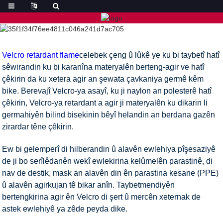
Velcro retardant flame
celebek çeng û lûkê ye ku bi taybetî hatî
sêwirandin ku bi karanîna materyalên berteng-agir ve hatî
çêkirin da ku xetera agir an şewata çavkaniya germê kêm
bike. Berevajî Velcro-ya asayî, ku ji naylon an polesterê hatî
çêkirin, Velcro-ya retardant a agir ji materyalên ku dikarin li
germahiyên bilind bisekinin bêyî helandin an berdana gazên
zirardar têne çêkirin.
Ew bi gelemperî di hilberandin û alavên ewlehiya pîşesaziyê
de ji bo serîlêdanên wekî ewlekirina kelûmelên parastinê, di
nav de destik, mask an alavên din ên parastina kesane (PPE)
û alavên agirkujan tê bikar anîn. Taybetmendiyên
bertengkirina agir ên Velcro di şert û mercên xeternak de
astek ewlehiyê ya zêde peyda dike.