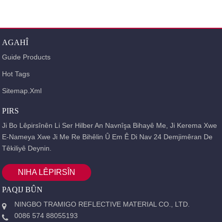
AGAHÎ
Guide Products
Hot Tags
Sitemap.xml
PIRS
Ji Bo Lêpirsînên Li Ser Hilber An Navnîşa Bihayê Me, Ji Kerema Xwe
E-Nameya Xwe Ji Me Re Bihêlin Û Em Ê Di Nav 24 Demjimêran De
Têkiliyê Deynin.
NIHA LÊPIRSÎN
PAQIJ BÛN
NINGBO TRAMIGO REFLECTIVE MATERIAL CO., LTD.
0086 574 88055193