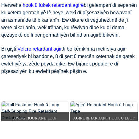
Herweha,
hook û lûkek retardant agirê
bi gelemperî di sepanên
ku xetera germahiyê lê heye, wekî di pîşesaziyên hewavanî
an asmanî de tê bikar anîn. Ew dikare di veguheztinê de jî
were bikar anîn, wek trênan, ku rêwiyan dibe ku di dema
qezayekê de li ber germahiyên bilind an agirê bikevin.
Bi giştî,
Velcro retardant agir
Ji bo kêmkirina metirsiya agir
çareseriyek bi bandor e, û di şert û mercên xeternak de qatek
ewlehiyê ya zêde peyda dike. Ew bijarek populer e di
pîşesaziyên ku ewlehî pêşînek pêşîn e.
XANE
PRODUCTS
HOOK Û LOOP TAPE
VELRO
RETARDANT FLAME
XWE-G HOOK AND LOOP
AGIRÊ RETARDANT HOOK Û LOOP
RETARDANT AGIR BERDEWAM...
TAPE