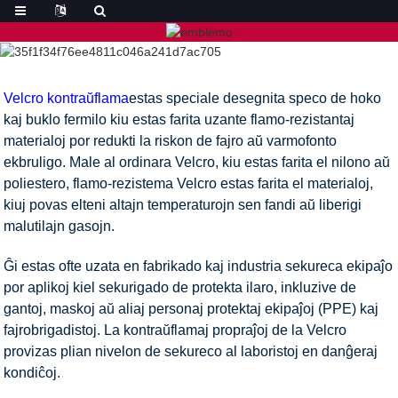
Velcro kontraŭflama
estas speciale desegnita speco de hoko
kaj buklo fermilo kiu estas farita uzante flamo-rezistantaj
materialoj por redukti la riskon de fajro aŭ varmofonto
ekbruligo. Male al ordinara Velcro, kiu estas farita el nilono aŭ
poliestero, flamo-rezistema Velcro estas farita el materialoj,
kiuj povas elteni altajn temperaturojn sen fandi aŭ liberigi
malutilajn gasojn.
Ĝi estas ofte uzata en fabrikado kaj industria sekureca ekipaĵo
por aplikoj kiel sekurigado de protekta ilaro, inkluzive de
gantoj, maskoj aŭ aliaj personaj protektaj ekipaĵoj (PPE) kaj
fajrobrigadistoj. La kontraŭflamaj propraĵoj de la Velcro
provizas plian nivelon de sekureco al laboristoj en danĝeraj
kondiĉoj.