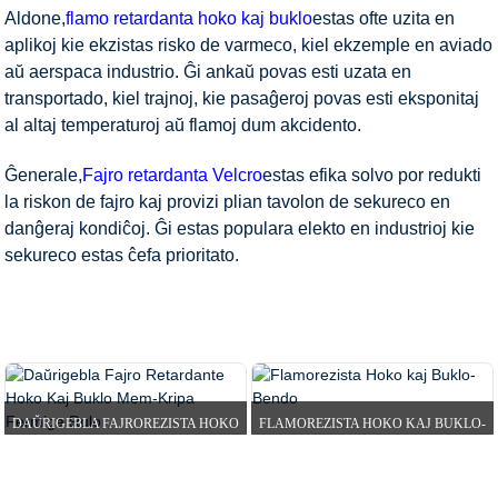
Aldone,
flamo retardanta hoko kaj buklo
estas ofte uzita en
aplikoj kie ekzistas risko de varmeco, kiel ekzemple en aviado
aŭ aerspaca industrio. Ĝi ankaŭ povas esti uzata en
transportado, kiel trajnoj, kie pasaĝeroj povas esti eksponitaj
al altaj temperaturoj aŭ flamoj dum akcidento.
Ĝenerale,
Fajro retardanta Velcro
estas efika solvo por redukti
la riskon de fajro kaj provizi plian tavolon de sekureco en
danĝeraj kondiĉoj. Ĝi estas populara elekto en industrioj kie
sekureco estas ĉefa prioritato.
HEJMO
PRODUKTOJ
HOKO KAJ BUKLO BENDO
FLAME RETARDANTA VELRO
DAŬRIGEBLA FAJROREZISTA HOKO
FLAMOREZISTA HOKO KAJ BUKLO-
KAJ BUKLO MEM-G...
BENDO