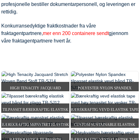
profesjonelle bestiller dokumentarpersonell, og leveringen er
rettidig.
Konkurransedyktige fraktkostnader fra våre
fraktagentpartnere,
mer enn 200 containere sendt
gjennom
våre fraktagentpartnere hvert år.
HIGH TENACITY JACQUARD
POLYESTER NYLON SPANDEX
STRETCH WOVEN BAND FABRI...
TILPASSET ELASTISK VEV...
TILPASSET BÆREKRAFTIG ELASTISK
BÆREKRAFTIG VEVD ELASTISK TAPE
HJEM
PRODUKTER
VEVD BÅND FOR G...
MED HØY TENASITET...
BÆREKRAFTIG MØNSTRET ELASTISK
CUSTOM SUSTAINABLE ELASTISK
NETT MED HØY TENASITET...
WEBBING TAPE ROLL TR...
BÆREKRAFTIGE TILPASSEDE
BÆREKRAFTIG VEVD ELASTISK TAPE