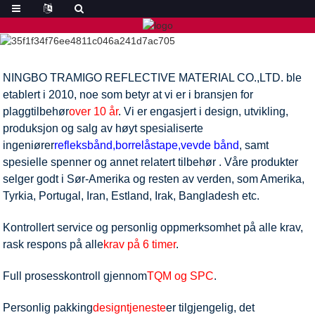
NINGBO TRAMIGO REFLECTIVE MATERIAL CO.,LTD. ble
etablert i 2010, noe som betyr at vi er i bransjen for
plaggtilbehør
over 10 år
. Vi er engasjert i design, utvikling,
produksjon og salg av høyt spesialiserte
ingeniører
refleksbånd
,
borrelåstape
,
vevde bånd
, samt
spesielle spenner og annet relatert tilbehør . Våre produkter
selger godt i Sør-Amerika og resten av verden, som Amerika,
Tyrkia, Portugal, Iran, Estland, Irak, Bangladesh etc.
Kontrollert service og personlig oppmerksomhet på alle krav,
rask respons på alle
krav på 6 timer
.
Full prosesskontroll gjennom
TQM og SPC
.
Personlig pakking
designtjeneste
er tilgjengelig, det