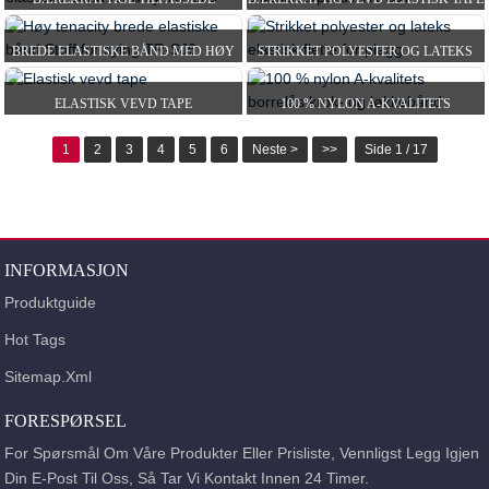
ELASTISKE BÅND FOR Å SY TR-SJ8
AV HØY KVALITET...
BREDE ELASTISKE BÅND MED HØY
STRIKKET POLYESTER OG LATEKS
TENASITET FOR SY...
ELASTISK FLETTE FOR G...
ELASTISK VEVD TAPE
100 % NYLON A-KVALITETS
BORRELÅS KROK OG LØKKE...
1
2
3
4
5
6
Neste >
>>
Side 1 / 17
INFORMASJON
Produktguide
Hot Tags
Sitemap.xml
FORESPØRSEL
For Spørsmål Om Våre Produkter Eller Prisliste, Vennligst Legg Igjen
Din E-Post Til Oss, Så Tar Vi Kontakt Innen 24 Timer.