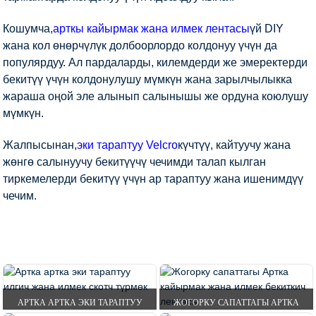
Кошумча,
арткы кайырмак жана илмек лентасы
үй DIY
жана кол өнөрчүлүк долбоорлордо колдонуу үчүн да
популярдуу. Ал пардаларды, килемдерди же эмеректерди
бекитүү үчүн колдонулушу мүмкүн жана зарылчылыкка
жараша оңой эле алынып салынышы же ордуна коюлушу
мүмкүн.
Жалпысынан,
эки тараптуу Velcro
күчтүү, кайтуучу жана
жөнгө салынуучу бекитүүчү чечимди талап кылган
тиркемелерди бекитүү үчүн ар тараптуу жана ишенимдүү
чечим.
ҮЙ
ПРОДУКЦИЯЛАР
ИЛГИЧ ЖАНА ИЛМЕК
ЛЕНТАСЫ
АРТКА КАЙЫРМАК ЖАНА ИЛМЕК
ЛЕНТАСЫ
АРТКА АРТКА ЭКИ ТАРАПТУУ
ЖОГОРКУ САПАТТАГЫ АРТКА