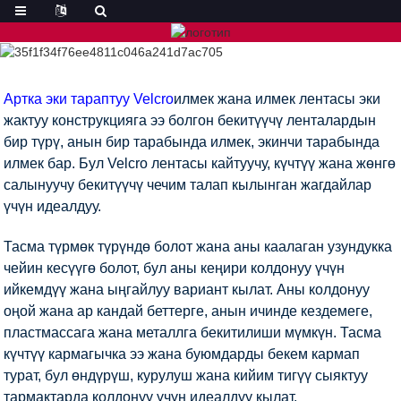
Артка эки тараптуу Velcro
илмек жана илмек лентасы эки
жактуу конструкцияга ээ болгон бекитүүчү ленталардын
бир түрү, анын бир тарабында илмек, экинчи тарабында
илмек бар. Бул Velcro лентасы кайтуучу, күчтүү жана жөнгө
салынуучу бекитүүчү чечим талап кылынган жагдайлар
үчүн идеалдуу.
Тасма түрмөк түрүндө болот жана аны каалаган узундукка
чейин кесүүгө болот, бул аны кеңири колдонуу үчүн
ийкемдүү жана ыңгайлуу вариант кылат. Аны колдонуу
оңой жана ар кандай беттерге, анын ичинде кездемеге,
пластмассага жана металлга бекитилиши мүмкүн. Тасма
күчтүү кармагычка ээ жана буюмдарды бекем кармап
турат, бул өндүрүш, курулуш жана кийим тигүү сыяктуу
тармактарда колдонуу үчүн идеалдуу кылат.