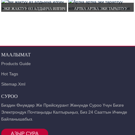
ИЛМЕК ЖАНА ИЛМЕК ...
КАЙЫРМАК ЖАНА ИЛМЕК МЕНЕН
ЭКИ ЖАКТУУ ӨЗ АЛДЫНЧА ИЛГИЧ
АРТКА АРТКА ЭКИ ТАРАПТУУ
БЕКИТҮҮ...
ЖАНА ИЛМЕК БЕКИТКИЧТЕРИ
ИЛГИЧ ЖАНА ИЛМЕК СКОТЧ
ТҮРМӨК
МААЛЫМАТ
Products Guide
Hot Tags
Sitemap.xml
СУРОО
Биздин Өнүмдөр Же Прейскурант Жөнүндө Суроо Үчүн Бизге
Электрондук Почтаңызды Калтырыңыз, Биз 24 Сааттын Ичинде
Байланышабыз.
АЗЫР СУРА