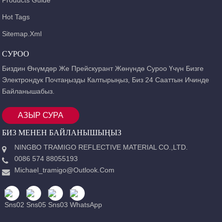
Hot Tags
Sitemap.xml
СУРОО
Биздин Өнүмдөр Же Прейскурант Жөнүндө Суроо Үчүн Бизге
Электрондук Почтаңызды Калтырыңыз, Биз 24 Сааттын Ичинде
Байланышабыз.
АЗЫР СУРА
БИЗ МЕНЕН БАЙЛАНЫШЫҢЫЗ
NINGBO TRAMIGO REFLECTIVE MATERIAL CO.,LTD.
0086 574 88055193
Michael_tramigo@outlook.com