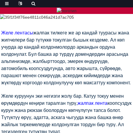
Желе лентасы
жалпак тилкеге ​​же ар кандай туурасы жана
жипчелери бар түтүккө токулган бышык кездеме. Ал көп
учурда ар кандай колдонмолордо аркандын ордуна
колдонулат. Бул башка ар түрдүү домендердин арасында
альпинизмде, жалбырттоодо, эмерек өндүрүүдө,
автомобиль коопсуздугунда, авто жарышта, сүйрөөдө,
парашют менен секирүүдө, аскердик кийимдерди жана
жүктөрдү коргоодо колдонулуучу көп максаттуу компонент.
Желе куруунун эки негизги жолу бар. Катуу токуу менен
өрүмдөрдүн кеңири таралган түрү,
жалпак лента
коопсуздук
курун жана рюкзак боолордун көпчүлүгүн тапса болот.
Түтүктүү өрүү, адатта, аскага чыгууда жана башка өнөр
жайлык тиркемелерде колдонулган тордун бир түрү. Ал
тегизделген түтүктөн турат.