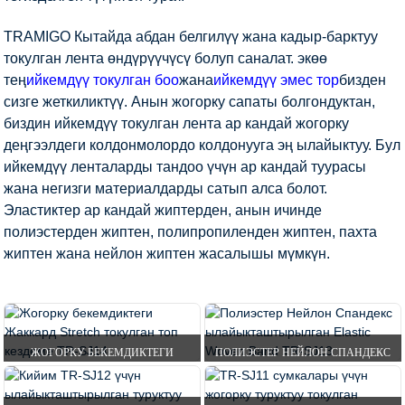
TRAMIGO Кытайда абдан белгилүү жана кадыр-барктуу
токулган лента өндүрүүчүсү болуп саналат. экөө
тең
ийкемдүү токулган боо
жана
ийкемдүү эмес тор
бизден
сизге жеткиликтүү. Анын жогорку сапаты болгондуктан,
биздин ийкемдүү токулган лента ар кандай жогорку
деңгээлдеги колдонмолордо колдонууга эң ылайыктуу. Бул
ийкемдүү ленталарды тандоо үчүн ар кандай туурасы
жана негизги материалдарды сатып алса болот.
Эластиктер ар кандай жиптерден, анын ичинде
полиэстерден жиптен, полипропиленден жиптен, пахта
жиптен жана нейлон жиптен жасалышы мүмкүн.
ЖОГОРКУ БЕКЕМДИКТЕГИ
ПОЛИЭСТЕР НЕЙЛОН СПАНДЕКС
ЖАККАРД STRETCH WOVEN BAND
ЫЛАЙЫКТАШТЫРЫЛГАН ЭЛАСТИК