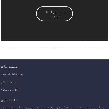
ہم سے رابطہ
کریں۔
معلومات
پروڈکٹ گائیڈ
ہاٹ ٹیگز
Sitemap.xml
انکوائری
ہماری مصنوعات یا قیمت کی فہرست کے بارے میں پوچھ گچھ کے لئے،