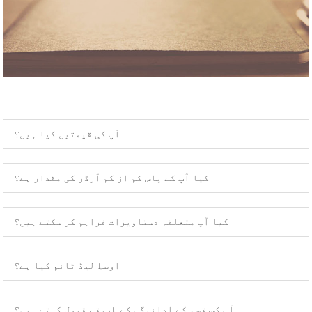
آپ کی قیمتیں کیا ہیں؟
کیا آپ کے پاس کم از کم آرڈر کی مقدار ہے؟
کیا آپ متعلقہ دستاویزات فراہم کر سکتے ہیں؟
اوسط لیڈ ٹائم کیا ہے؟
آپ کس قسم کے ادائیگی کے طریقے قبول کرتے ہیں؟