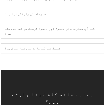
مصنوعات کی وارنٹی کیا ہے؟
کیا آپ مصنوعات کی محفوظ اور محفوظ ترسیل کی ضمانت دیتے
ہیں؟
گھر
اکثر پوچھے گئے سوالات
شپنگ فیس کے بارے میں کیا خیال ہے؟
ہمارے ساتھ کام کرنا چاہتے
ہیں؟