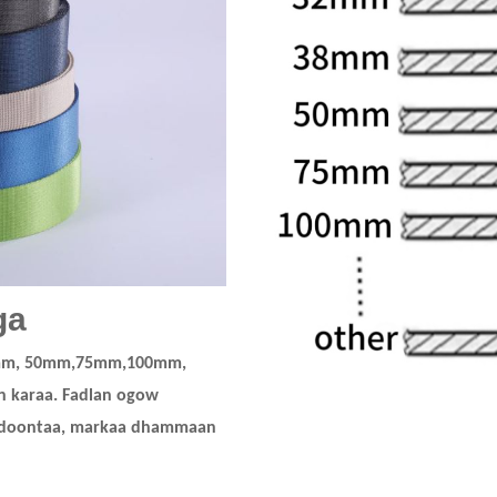
ga
mm, 50mm,75mm,100mm,
n karaa. Fadlan ogow
 doontaa, markaa dhammaan