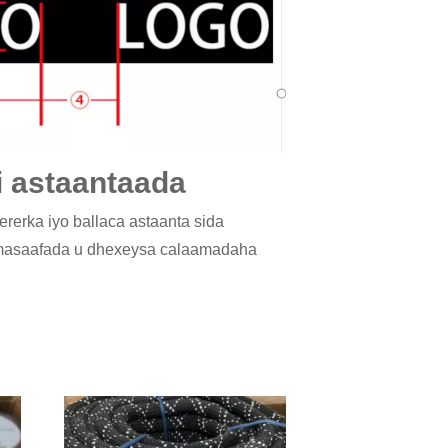
i astaantaada
erka iyo ballaca astaanta sida
 masaafada u dhexeysa calaamadaha