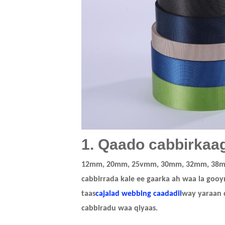
1. Qaado cabbirkaa
12mm, 20mm, 25vmm, 30mm, 32mm, 38
cabbirrada kale ee gaarka ah waa la gooy
taas
cajalad webbing caadadii
way yaraan
cabbiradu waa qiyaas.