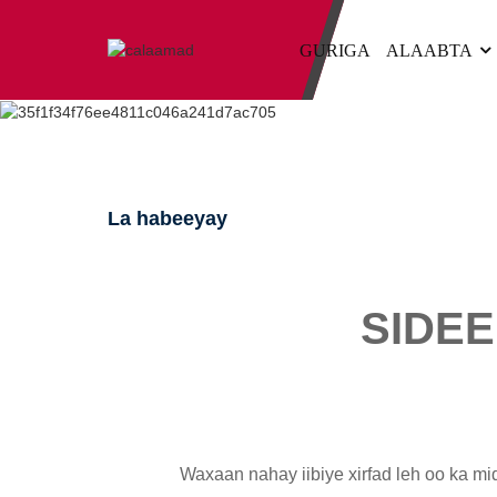
GURIGA
ALAABTA
La habeeyay
SIDE
Waxaan nahay iibiye xirfad leh oo ka m