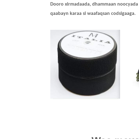
Dooro xirmadaada, dhammaan noocyada 
qaabayn karaa si waafaqsan codsigaaga.