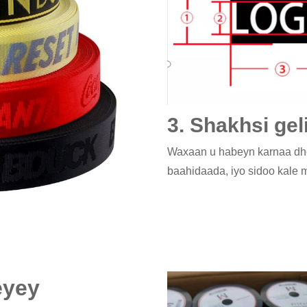
3. Shakhsi gel
Waxaan u habeyn karnaa dher
baahidaada, iyo sidoo kale
eyey