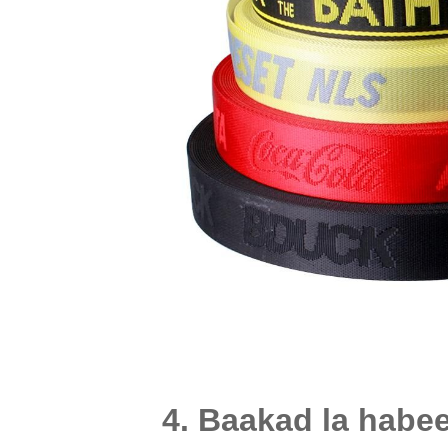
GURIGA
LA HABEEYAY
4. Baakad la habe