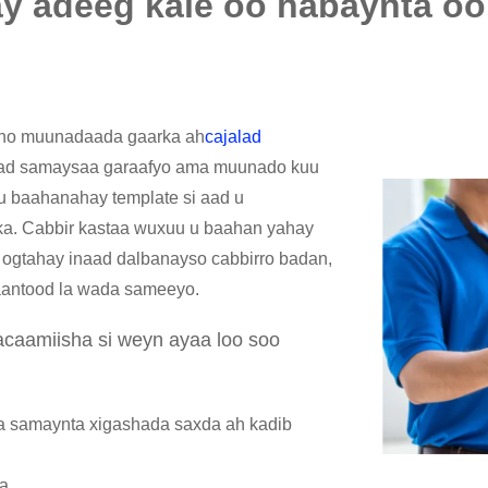
 adeeg kale oo habaynta oo
yno muunadaada gaarka ah
cajalad
ad samaysaa garaafyo ama muunado kuu
 u baahanahay template si aad u
ka. Cabbir kastaa wuxuu u baahan yahay
 ogtahay inaad dalbanayso cabbirro badan,
aantood la wada sameeyo.
caamiisha si weyn ayaa loo soo
a samaynta xigashada saxda ah kadib
da