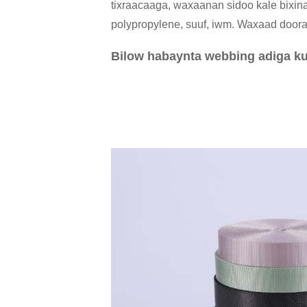
tixraacaaga, waxaanan sidoo kale bixin
polypropylene, suuf, iwm. Waxaad doora
Bilow habaynta webbing adiga ku