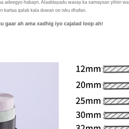
aa adeegyo habayn. Alaabtayadu waxay ka samaysan yihiin walx
n kartaa qalab kala duwan oo isku dhafan.
u gaar ah ama xadhig iyo cajalad loop ah!