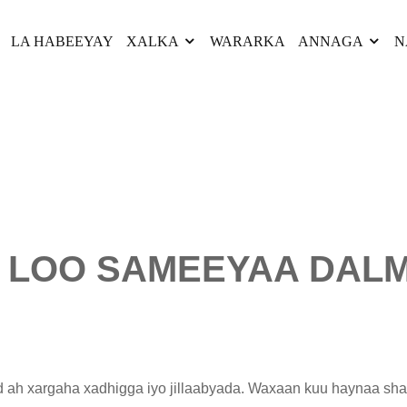
LA HABEEYAY
XALKA
WARARKA
ANNAGA
N
E LOO SAMEEYAA DAL
id ah xargaha xadhigga iyo jillaabyada. Waxaan kuu haynaa sh