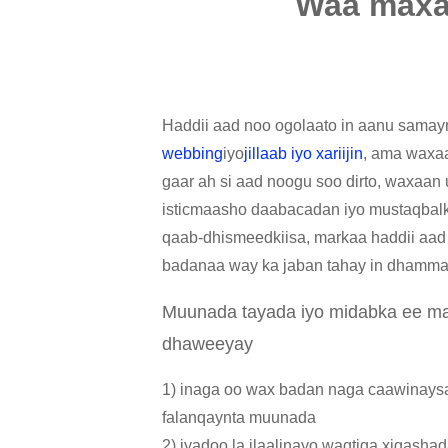
Waa maxay
Haddii aad noo ogolaato in aanu sama
webbing
iyo
jillaab iyo xariijin
, ama waxa
gaar ah si aad noogu soo dirto, waxaan
isticmaasho daabacadan iyo mustaqbal
qaab-dhismeedkiisa, markaa haddii aad
badanaa way ka jaban tahay in dhamm
Muunada tayada iyo midabka ee ma
dhaweeyay
1) inaga oo wax badan naga caawinays
falanqaynta muunada
2) iyadoo la ilaalinayo waqtiga xigasha