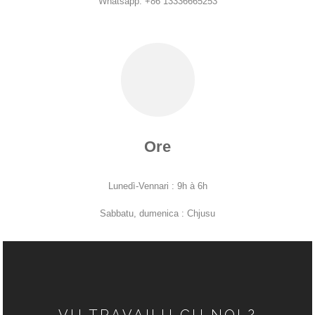
Whatsapp: +86 13336665253
A CASA
CUNTATTA CI
Ore
Lunedì-Vennari : 9h à 6h
Sabbatu, dumenica : Chjusu
VU TRAVAILU CU NOI ?