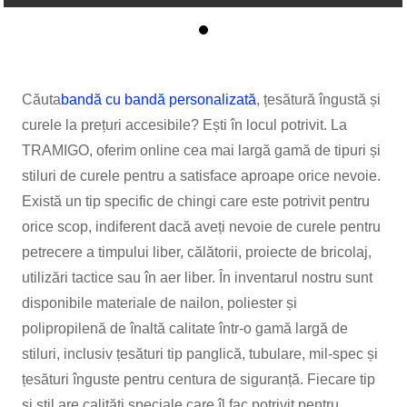
Căuta
bandă cu bandă personalizată
, țesătură îngustă și
curele la prețuri accesibile? Ești în locul potrivit. La
TRAMIGO, oferim online cea mai largă gamă de tipuri și
stiluri de curele pentru a satisface aproape orice nevoie.
Există un tip specific de chingi care este potrivit pentru
orice scop, indiferent dacă aveți nevoie de curele pentru
petrecere a timpului liber, călătorii, proiecte de bricolaj,
utilizări tactice sau în aer liber. În inventarul nostru sunt
disponibile materiale de nailon, poliester și
polipropilenă de înaltă calitate într-o gamă largă de
stiluri, inclusiv țesături tip panglică, tubulare, mil-spec și
țesături înguste pentru centura de siguranță. Fiecare tip
și stil are calități speciale care îl fac potrivit pentru