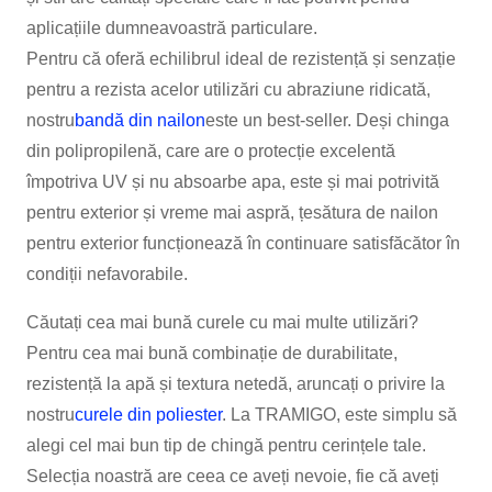
aplicațiile dumneavoastră particulare.
Pentru că oferă echilibrul ideal de rezistență și senzație
pentru a rezista acelor utilizări cu abraziune ridicată,
nostru
bandă din nailon
este un best-seller. Deși chinga
din polipropilenă, care are o protecție excelentă
împotriva UV și nu absoarbe apa, este și mai potrivită
pentru exterior și vreme mai aspră, țesătura de nailon
pentru exterior funcționează în continuare satisfăcător în
condiții nefavorabile.
Căutați cea mai bună curele cu mai multe utilizări?
Pentru cea mai bună combinație de durabilitate,
rezistență la apă și textura netedă, aruncați o privire la
nostru
curele din poliester
. La TRAMIGO, este simplu să
alegi cel mai bun tip de chingă pentru cerințele tale.
Selecția noastră are ceea ce aveți nevoie, fie că aveți