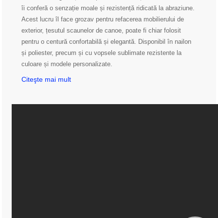
îi conferă o senzație moale și rezistență ridicată la abraziune.
Acest lucru îl face grozav pentru refacerea mobilierului de
exterior, țesutul scaunelor de canoe, poate fi chiar folosit
pentru o centură confortabilă și elegantă. Disponibil în nailon
și poliester, precum și cu vopsele sublimate rezistente la
culoare și modele personalizate.
Citeşte mai mult