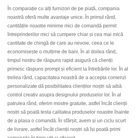
În comparație cu alți furnizori de pe piață, compania
noastră oferă multe avantaje unice. În primul rând,
cantitățile noastre minime mici de comandă permit
întreprinderilor mici să cumpere chiar și cea mai mică
cantitate de chingă de care au nevoie, ceea ce le
economisește o mulțime de bani. În al doilea rând,
ACASĂ
BANDĂ DE BANDĂ
timpul nostru de răspuns rapid asigură că clienții
primesc răspuns prompt și eficient la întrebările lor. În al
treilea rând, capacitatea noastră de a accepta comenzi
personalizate dă posibilitatea clienților noștri să aibă
control creativ asupra designului produselor lor. În al
patrulea rând, oferim mostre gratuite, astfel încât clienții
noștri să poată testa calitatea produselor noastre înainte
de a plasa o comandă. În sfârșit, avem și un ciclu scurt
de livrare, astfel încât clienții noștri să își poată primi
comenzile în timp util și eficient.