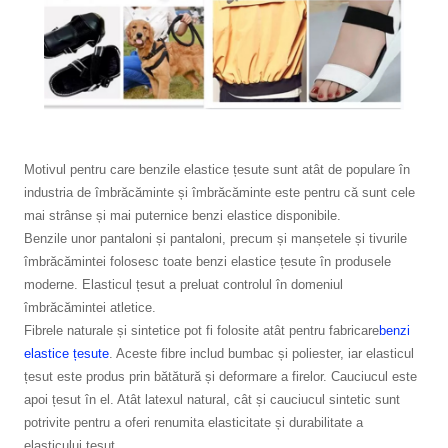
Motivul pentru care benzile elastice țesute sunt atât de populare în
industria de îmbrăcăminte și îmbrăcăminte este pentru că sunt cele
mai strânse și mai puternice benzi elastice disponibile.
Benzile unor pantaloni și pantaloni, precum și manșetele și tivurile
îmbrăcămintei folosesc toate benzi elastice țesute în produsele
moderne. Elasticul țesut a preluat controlul în domeniul
îmbrăcămintei atletice.
Fibrele naturale și sintetice pot fi folosite atât pentru fabricare
benzi
elastice țesute
. Aceste fibre includ bumbac și poliester, iar elasticul
țesut este produs prin bătătură și deformare a firelor. Cauciucul este
apoi țesut în el. Atât latexul natural, cât și cauciucul sintetic sunt
potrivite pentru a oferi renumita elasticitate și durabilitate a
elasticului țesut.