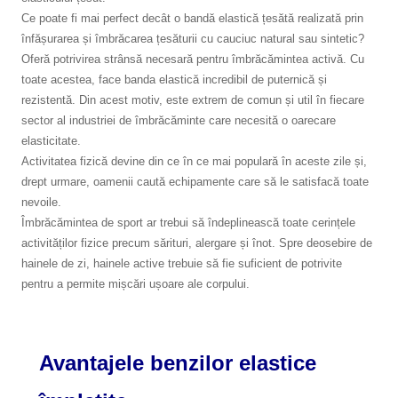
Ce poate fi mai perfect decât o bandă elastică țesătă realizată prin
înfășurarea și îmbrăcarea țesăturii cu cauciuc natural sau sintetic?
Oferă potrivirea strânsă necesară pentru îmbrăcămintea activă. Cu
toate acestea, face banda elastică incredibil de puternică și
rezistentă. Din acest motiv, este extrem de comun și util în fiecare
sector al industriei de îmbrăcăminte care necesită o oarecare
elasticitate.
Activitatea fizică devine din ce în ce mai populară în aceste zile și,
drept urmare, oamenii caută echipamente care să le satisfacă toate
nevoile.
Îmbrăcămintea de sport ar trebui să îndeplinească toate cerințele
activităților fizice precum sărituri, alergare și înot. Spre deosebire de
hainele de zi, hainele active trebuie să fie suficient de potrivite
pentru a permite mișcări ușoare ale corpului.
Avantajele benzilor elastice