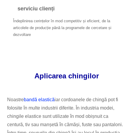
serviciu clienți
Îndeplinirea cerințelor în mod competitiv și eficient, de la
articolele de producție până la programele de cercetare și
dezvoltare
Aplicarea chingilor
Noastre
bandă elastică
iar cordoanele de chingă pot fi
folosite în multe industrii diferite. În industria modei,
chingile elastice sunt utilizate în mod obișnuit ca
centură, tiv sau manșetă în cămăși, fuste sau pantaloni.
Între timp, șnururile din chingă își au locul în producția