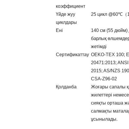
коэффициент
Үйде жуу
25 цикл @60℃
циклдары
Ені
140 см (55 дюйм) 
барлық өлшемдер
жетімді
Сертификаттау
OEKO-TEX 100; 
20471:2013; ANSI
2015; AS/NZS 190
CSA-Z96-02
Қолданба
Жоғары сапалы қа
жилеттері немесе
сияқты орташа ж
салмақты матала
ұсынылады.