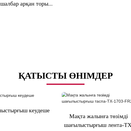
шалбар арқан торы...
ҚАТЫСТЫ ӨНІМДЕР
ыстырғыш кеудеше
Мақта жалынға төзімді
шағылыстырғыш лента-TX