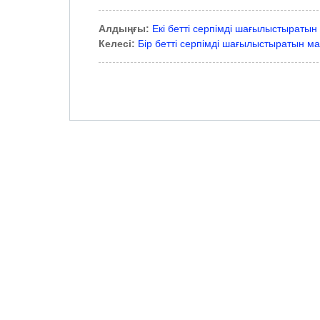
Алдыңғы:
Екі бетті серпімді шағылыстыратын
Келесі:
Бір бетті серпімді шағылыстыратын м