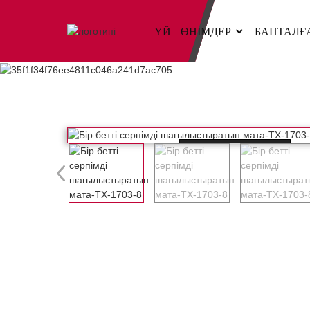
ҮЙ
ӨНІМДЕР
БАПТАЛҒ
Loading...