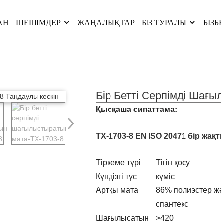
АН
ШЕШІМДЕР
ЖАҢАЛЫҚТАР
БІЗ ТУРАЛЫ
БІЗ
Бір Бетті Серпімді Шағ
Қысқаша сипаттама:
TX-1703-8 EN ISO 20471 бір жа
Тіркеме түрі
Тігін қосу
Күндізгі түс
күміс
Артқы мата
86% полиэстер ж
спантекс
Шағылысатын
>420