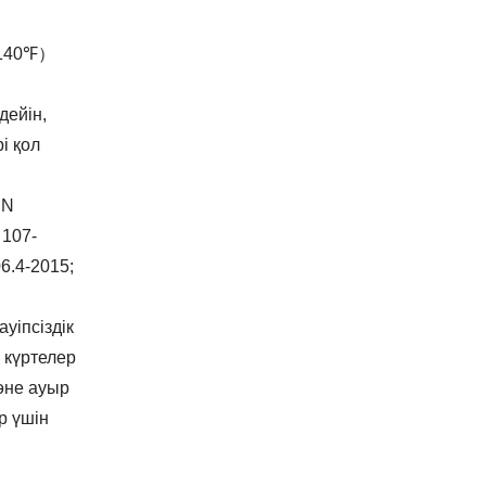
（140℉）
дейін,
і қол
EN
 107-
6.4-2015;
уіпсіздік
 күртелер
әне ауыр
р үшін