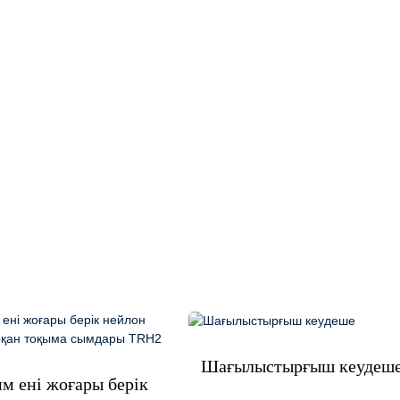
Шағылыстырғыш кеудеш
мм ені жоғары берік