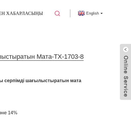
БЕН ХАБАРЛАСЫҢЫ
English
ылыстыратын Мата-TX-1703-8
қты серпімді шағылыстыратын мата
әне 14%