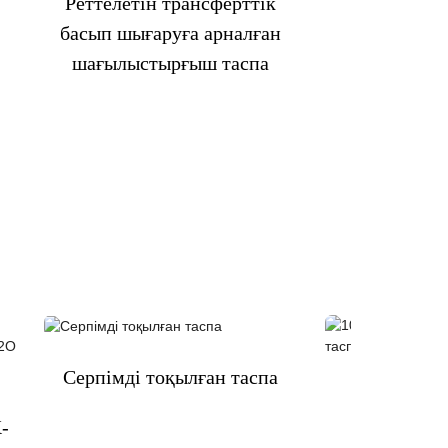
Реттелетін трансферттік
ілмек 
басып шығаруға арналған
шағылыстырғыш таспа
Серпімді тоқылған таспа
100% нейло
-
ілмек 