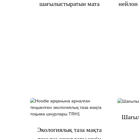
шағылыстыратын мата
нейлон 
Шағыл
Экологиялық таза мақта