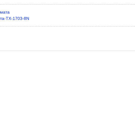
 мата
ата-TX-1703-8N