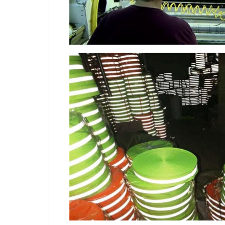
ҮЙ
ӨНІМДЕР