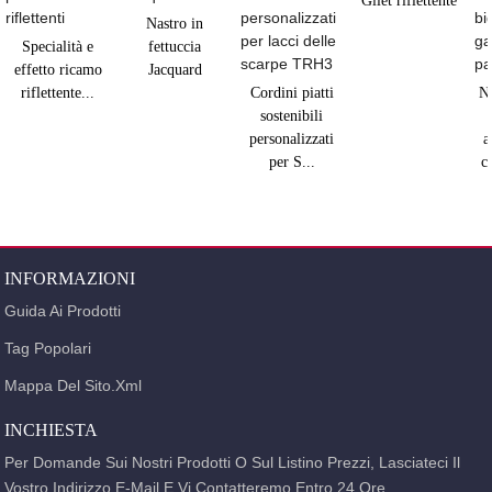
Gilet riflettente
Nastro in
Specialità e
fettuccia
effetto ricamo
Jacquard
riflettente...
Cordini piatti
Na
sostenibili
personalizzati
a
per S...
c
INFORMAZIONI
Guida Ai Prodotti
Tag Popolari
Mappa Del Sito.xml
INCHIESTA
Per Domande Sui Nostri Prodotti O Sul Listino Prezzi, Lasciateci Il
Vostro Indirizzo E-Mail E Vi Contatteremo Entro 24 Ore.