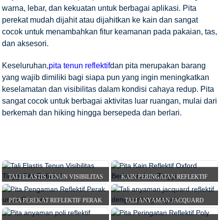
warna, lebar, dan kekuatan untuk berbagai aplikasi. Pita
perekat mudah dijahit atau dijahitkan ke kain dan sangat
cocok untuk menambahkan fitur keamanan pada pakaian, tas,
dan aksesori.
Keseluruhan,
pita tenun reflektif
dan pita merupakan barang
yang wajib dimiliki bagi siapa pun yang ingin meningkatkan
keselamatan dan visibilitas dalam kondisi cahaya redup. Pita
sangat cocok untuk berbagai aktivitas luar ruangan, mulai dari
berkemah dan hiking hingga bersepeda dan berlari.
TALI ELASTIS TENUN VISIBILITAS
KAIN PERINGATAN REFLEKTIF
TINGGI REFLEKTIF ...
OXFORD KECERAHAN TINGGI...
RUMAH
PRODUK
PITA REFLEKTIF
TALI
PITA PEREKAT REFLEKTIF PERAK
TALI ANYAMAN JACQUARD
PENGIKAT DAN PITA REFLEKTIF
PENGAMAN UNTUK...
REFLEKTIF DENGAN PITA