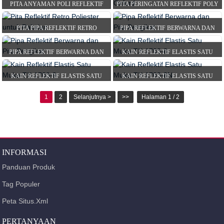
PITA ANYAMAN POLI REFLEKTIF
PITA PERINGATAN REFLEKTIF POLY
GROSGRAIN
OXFORD
PITA PIPA REFLEKTIF RETRO
PIPA REFLEKTIF BERWARNA DAN
POLIESTER UNTUK KAIN...
PITA PENGIKAT
PIPA REFLEKTIF BERWARNA DAN
KAIN REFLEKTIF ELASTIS SATU
PITA PENGIKAT
MUKA-TX-1703-8
KAIN REFLEKTIF ELASTIS SATU
KAIN REFLEKTIF ELASTIS SATU
MUKA-TX-1703-9
MUKA-TX-1703-8N
1
2
Selanjutnya >
>>
Halaman 1 / 2
INFORMASI
Panduan Produk
Tag Populer
Peta Situs.xml
PERTANYAAN