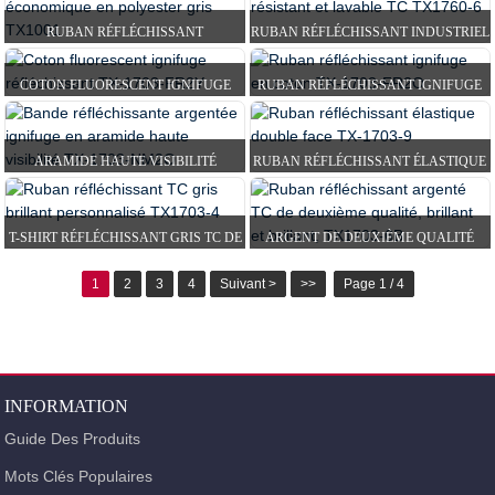
RUBAN RÉFLÉCHISSANT DE QUALITÉ SUPÉRIEURE
QUALITÉ...
RUBAN RÉFLÉCHISSANT
RUBAN RÉFLÉCHISSANT INDUSTRIEL
ÉCONOMIQUE AVEC SUPPORT EN
RÉSISTANT ET LAVABLE TC T...
COTON FLUORESCENT IGNIFUGE
RUBAN RÉFLÉCHISSANT IGNIFUGE
POLYESTER GRIS...
RÉFLÉCHISSANT T...
EN COTON TX-1703-FR2O
ARAMIDE HAUTE VISIBILITÉ
RUBAN RÉFLÉCHISSANT ÉLASTIQUE
IGNIFUGE ARGENT R...
DOUBLE FACE EN TISSU TX-1...
T-SHIRT RÉFLÉCHISSANT GRIS TC DE
ARGENT DE DEUXIÈME QUALITÉ
CUSTOM HIGH LUSTER...
HIGH LUSTER'S TC REF...
1
2
3
4
Suivant >
>>
Page 1 / 4
INFORMATION
Guide Des Produits
Mots Clés Populaires