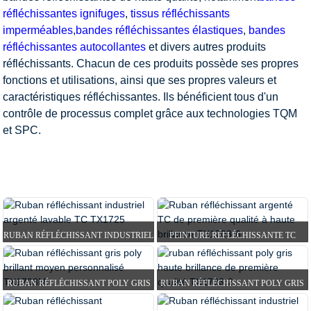
réfléchissantes ignifuges
,
tissus réfléchissants
imperméables
,
bandes réfléchissantes élastiques
,
bandes
réfléchissantes autocollantes
et divers autres produits
réfléchissants. Chacun de ces produits possède ses propres
fonctions et utilisations, ainsi que ses propres valeurs et
caractéristiques réfléchissantes. Ils bénéficient tous d'un
contrôle de processus complet grâce aux technologies TQM
et SPC.
RUBAN RÉFLÉCHISSANT INDUSTRIEL
PEINTURE RÉFLÉCHISSANTE TC
ARGENTÉ LAVABLE TC T...
ARGENTÉE DE PREMIÈRE QUALITÉ À
HAUTE BRILLANCE...
RUBAN RÉFLÉCHISSANT POLY GRIS
RUBAN RÉFLÉCHISSANT POLY GRIS
MAISON
PRODUITS
BANDE RÉFLÉCHISSANTE
MOYEN BRILLANT PERSONNALISÉ ...
HAUTE BRILLANCE DE PREMIÈRE