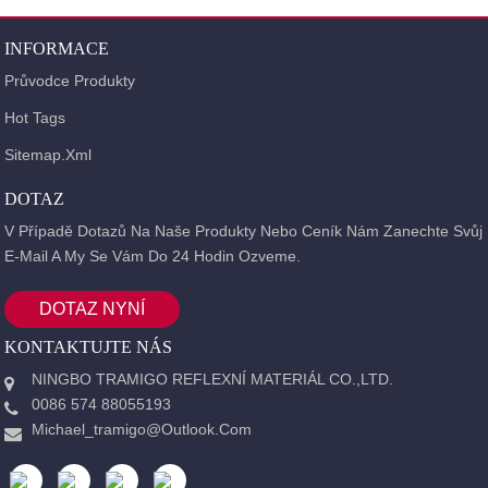
DOMOV
PRODUKTY
ELASTICKÝ PÁS A
INFORMACE
NEELASTICKÝ POPRUH
NEELASTICKÝ POPRUH
CORD
Průvodce Produkty
Hot Tags
Sitemap.xml
DOTAZ
V Případě Dotazů Na Naše Produkty Nebo Ceník Nám Zanechte Svůj
E-Mail A My Se Vám Do 24 Hodin Ozveme.
DOTAZ NYNÍ
KONTAKTUJTE NÁS
NINGBO TRAMIGO REFLEXNÍ MATERIÁL CO.,LTD.
0086 574 88055193
Michael_tramigo@outlook.com