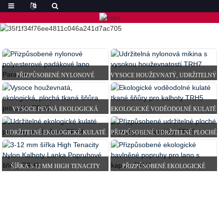
PŘIZPŮSOBENÉ NYLONOVÉ
VYSOCE HOUŽEVNATÝ, UDRŽITELNÝ
POLYESTEROVÉ PADÁKOVÉ LANO
NYLONOVÝ KABEL OD MIKINY...
PARACORD
VYSOCE PEVNÁ EKOLOGICKÁ
EKOLOGICKÉ VODĚODOLNÉ KULATÉ
PLOCHÁ TKANÁ ŠŇŮRA PRO...
TKANÉ ŠŇŮRY PRO...
UDRŽITELNÉ EKOLOGICKÉ KULATÉ
PŘIZPŮSOBENÉ UDRŽITELNÉ PLOCHÉ
POPRUHY PRO...
POPRUHY PRO S...
ŠÍŘKA 3-12 MM HIGH TENACITY
PŘIZPŮSOBENÉ EKOLOGICKÉ
NYLON PANTS LANTA WEB...
BAVLNĚNÉ POPRUHY PRO...